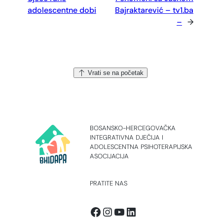
adolescentne dobi
Bajraktarević – tv1.ba
–
→
Vrati se na početak
BOSANSKO-HERCEGOVAČKA
INTEGRATIVNA DJEČIJA I
ADOLESCENTNA PSIHOTERAPIJSKA
ASOCIJACIJA
PRATITE NAS
Facebook
Instagram
YouTube
LinkedIn