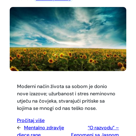
Moderni način života sa sobom je donio
nove izazove; užurbanost i stres neminovno
utječu na čovjeka, stvarajući pritiske sa
kojima se mnogi od nas teško nose.
Pročitaj više
←
Mentalno zdravlje
“O razvodu” –
djece rane
Fenomeni sa Jasnom