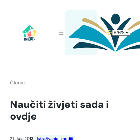
Idi
na
sadržaj
Choose
a
language
Članak
Naučiti živjeti sada i
ovdje
21. Jula 2013.
Istraživanje i mediji