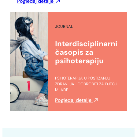
Pogledaj detalje
JOURNAL
Interdisciplinarni
časopis za
psihoterapiju
PSIHOTERAPIJA U POSTIZANJU
ZDRAVLJA I DOBROBITI ZA DJECU I
MLADE
Pogledaj detalje