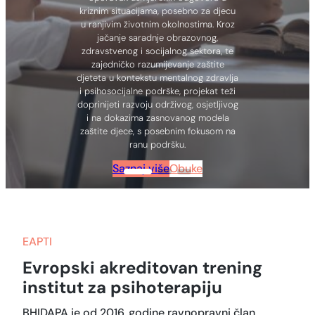
kriznim situacijama, posebno za djecu
u ranjivim životnim okolnostima. Kroz
jačanje saradnje obrazovnog,
zdravstvenog i socijalnog sektora, te
zajedničko razumijevanje zaštite
djeteta u kontekstu mentalnog zdravlja
i psihosocijalne podrške, projekat teži
doprinijeti razvoju održivog, osjetljivog
i na dokazima zasnovanog modela
zaštite djece, s posebnim fokusom na
ranu podršku.
Saznaj više
Obuke
EAPTI
Evropski akreditovan trening
institut za psihoterapiju
BHIDAPA je od 2016. godine ravnopravni član