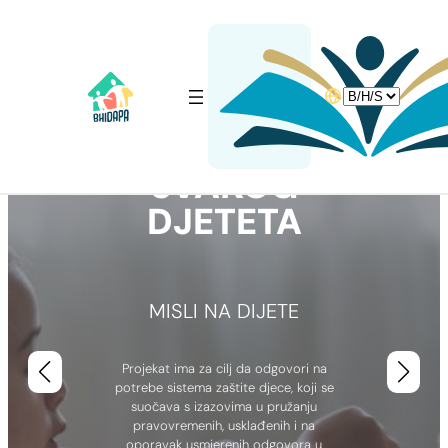
Idi
na
ZAJEDNO ZA
sadržaj
Choose
MENTALNO
a
language
ZDRAVLJE
SVAKOG
DJETETA
MISLI NA DIJETE
Projekat ima za cilj da odgovori na
potrebe sistema zaštite djece, koji se
suočava s izazovima u pružanju
pravovremenih, usklađenih i na
oporavak usmjerenih odgovora u