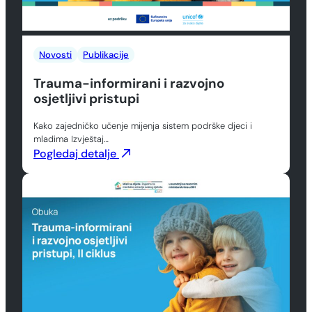
Novosti
Publikacije
Trauma-informirani i razvojno
osjetljivi pristupi
Kako zajedničko učenje mijenja sistem podrške djeci i
mladima Izvještaj…
Pogledaj detalje