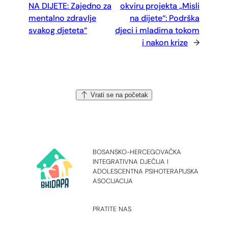
NA DIJETE: Zajedno za
okviru projekta „Misli
mentalno zdravlje
na dijete“: Podrška
svakog djeteta“
djeci i mladima tokom
i nakon krize
→
Vrati se na početak
BOSANSKO-HERCEGOVAČKA
INTEGRATIVNA DJEČIJA I
ADOLESCENTNA PSIHOTERAPIJSKA
ASOCIJACIJA
PRATITE NAS