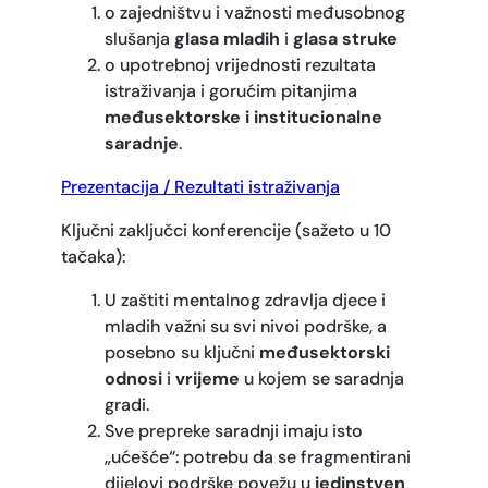
o zajedništvu i važnosti međusobnog
slušanja
glasa mladih
i
glasa struke
o upotrebnoj vrijednosti rezultata
istraživanja i gorućim pitanjima
međusektorske i institucionalne
saradnje
.
Prezentacija / Rezultati istraživanja
Ključni zaključci konferencije (sažeto u 10
tačaka):
U zaštiti mentalnog zdravlja djece i
mladih važni su svi nivoi podrške, a
posebno su ključni
međusektorski
odnosi
i
vrijeme
u kojem se saradnja
gradi.
Sve prepreke saradnji imaju isto
„ućešće“: potrebu da se fragmentirani
dijelovi podrške povežu u
jedinstven