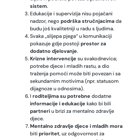
sistem
.
Edukacije i supervizija nisu pojačani
nadzor, nego
podrška stručnjacima
da
budu još kvalitetniji u radu s ljudima.
Svaka „slijepa pjega“ u komunikaciji
pokazuje gdje postoji
prostor za
dodatno djelovanje
.
Krizne intervencije
su svakodnevica;
potrebe djece i mladih rastu, a dio
traženja pomoći može biti povezan i sa
sekundarnim motivima (npr. statusom
dijagnoze u odnosima).
I
roditeljima su potrebne
dodatne
informacije i edukacije
kako bi bili
partneri
u brizi za mentalno zdravlje
djece.
Mentalno zdravlje djece i mladih mora
biti
prioritet
, uz odgovornost za