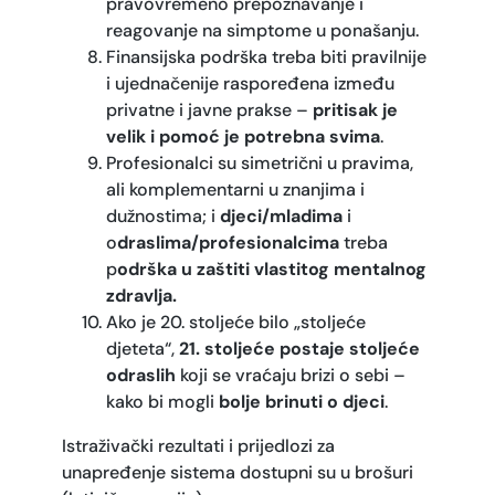
pravovremeno prepoznavanje i
reagovanje na simptome u ponašanju.
Finansijska podrška treba biti pravilnije
i ujednačenije raspoređena između
privatne i javne prakse –
pritisak je
velik i pomoć je potrebna svima
.
Profesionalci su simetrični u pravima,
ali komplementarni u znanjima i
dužnostima; i
djeci/mladima
i
o
draslima/profesionalcima
treba
p
odrška u zaštiti vlastitog mentalnog
zdravlja.
Ako je 20. stoljeće bilo „stoljeće
djeteta“,
21. stoljeće postaje stoljeće
odraslih
koji se vraćaju brizi o sebi –
kako bi mogli
bolje brinuti o djeci
.
Istraživački rezultati i prijedlozi za
unapređenje sistema dostupni su u brošuri