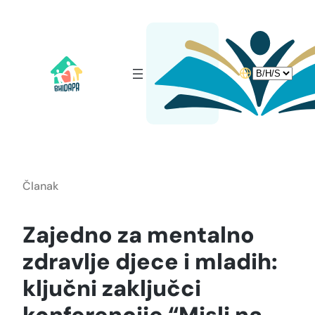
Idi
na
sadržaj
Choose
a
language
Članak
Zajedno za mentalno
zdravlje djece i mladih:
ključni zaključci
konferencije “Misli na