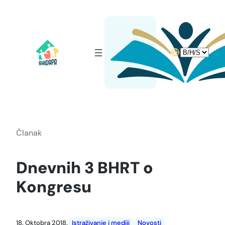
Idi
na
sadržaj
Choose
a
language
Članak
Dnevnih 3 BHRT o
Kongresu
18. Oktobra 2018.
Istraživanje i mediji
Novosti