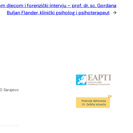
m djecom i forenzički intervju – prof. dr. sc. Gordana
Buljan Flander, klinički psiholog i psihoterapeut
→
0 Sarajevo