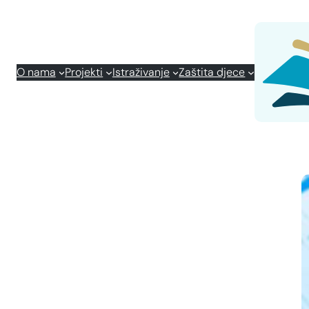
O nama
Projekti
Istraživanje
Zaštita djece