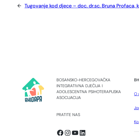
←
Tugovanje kod djece – doc. dr.sc. Bruna Profaca, k
BOSANSKO-HERCEGOVAČKA
BH
INTEGRATIVNA DJEČIJA I
ADOLESCENTNA PSIHOTERAPIJSKA
O 
ASOCIJACIJA
Jo
PRATITE NAS
Ko
Facebook
Instagram
YouTube
LinkedIn