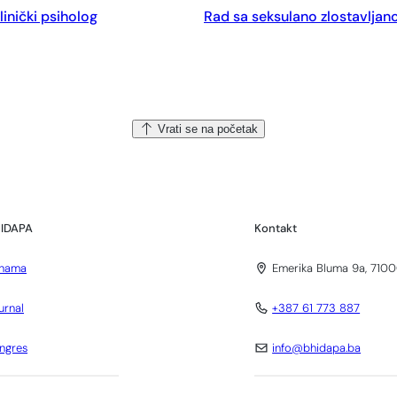
linički psiholog
Rad sa seksulano zlostavljano
Vrati se na početak
IDAPA
Kontakt
nama
Emerika Bluma 9a, 7100
urnal
+387 61 773 887
ngres
info@bhidapa.ba