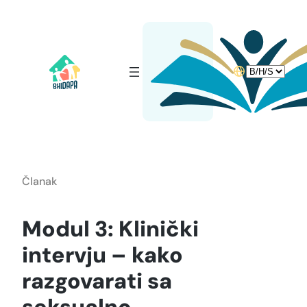
Idi
na
sadržaj
Choose
a
language
Članak
Modul 3: Klinički
intervju – kako
razgovarati sa
seksualno