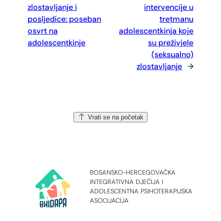
zlostavljanje i
intervencije u
posljedice: poseban
tretmanu
osvrt na
adolescentkinja koje
adolescentkinje
su preživjele
(seksualno)
zlostavljanje
→
Vrati se na početak
BOSANSKO-HERCEGOVAČKA
INTEGRATIVNA DJEČIJA I
ADOLESCENTNA PSIHOTERAPIJSKA
ASOCIJACIJA