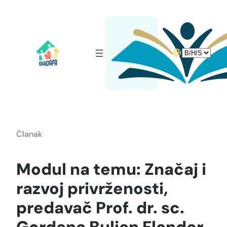
Idi
na
sadržaj
Choose
a
language
Članak
Modul na temu: Značaj i
razvoj privrženosti,
predavač Prof. dr. sc.
Gordana Buljan Flander