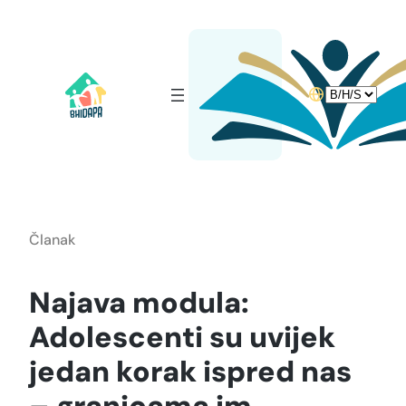
Idi
na
sadržaj
Choose
a
language
Članak
Najava modula:
Adolescenti su uvijek
jedan korak ispred nas
– granicama im