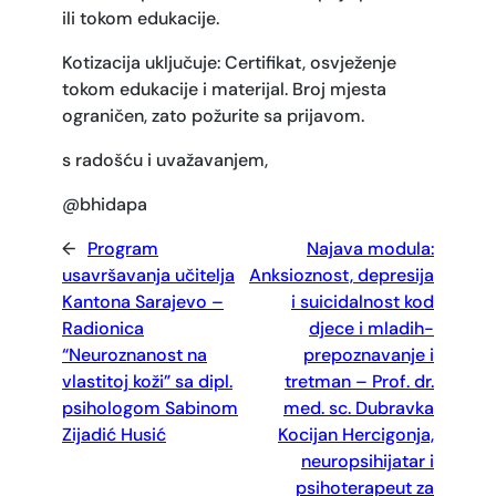
ili tokom edukacije.
Kotizacija uključuje: Certifikat, osvježenje
tokom edukacije i materijal. Broj mjesta
ograničen, zato požurite sa prijavom.
s radošću i uvažavanjem,
@bhidapa
←
Program
Najava modula:
usavršavanja učitelja
Anksioznost, depresija
Kantona Sarajevo –
i suicidalnost kod
Radionica
djece i mladih-
“Neuroznanost na
prepoznavanje i
vlastitoj koži” sa dipl.
tretman – Prof. dr.
psihologom Sabinom
med. sc. Dubravka
Zijadić Husić
Kocijan Hercigonja,
neuropsihijatar i
psihoterapeut za