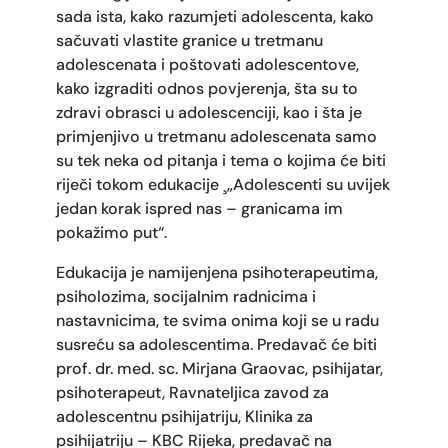
sada ista, kako razumjeti adolescenta, kako
sačuvati vlastite granice u tretmanu
adolescenata i poštovati adolescentove,
kako izgraditi odnos povjerenja, šta su to
zdravi obrasci u adolescenciji, kao i šta je
primjenjivo u tretmanu adolescenata samo
su tek neka od pitanja i tema o kojima će biti
riječi tokom edukacije ¸„Adolescenti su uvijek
jedan korak ispred nas – granicama im
pokažimo put“.
Edukacija je namijenjena psihoterapeutima,
psiholozima, socijalnim radnicima i
nastavnicima, te svima onima koji se u radu
susreću sa adolescentima. Predavač će biti
prof. dr. med. sc. Mirjana Graovac, psihijatar,
psihoterapeut, Ravnateljica zavod za
adolescentnu psihijatriju, Klinika za
psihijatriju – KBC Rijeka, predavač na