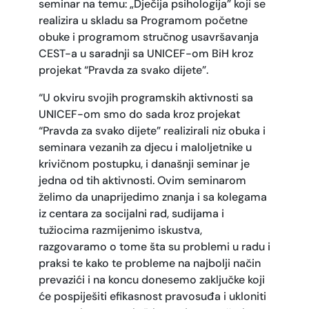
seminar na temu: „Dječija psihologija” koji se
realizira u skladu sa Programom početne
obuke i programom stručnog usavršavanja
CEST-a u saradnji sa UNICEF-om BiH kroz
projekat “Pravda za svako dijete”.
“U okviru svojih programskih aktivnosti sa
UNICEF-om smo do sada kroz projekat
“Pravda za svako dijete” realizirali niz obuka i
seminara vezanih za djecu i maloljetnike u
krivičnom postupku, i današnji seminar je
jedna od tih aktivnosti. Ovim seminarom
želimo da unaprijedimo znanja i sa kolegama
iz centara za socijalni rad, sudijama i
tužiocima razmijenimo iskustva,
razgovaramo o tome šta su problemi u radu i
praksi te kako te probleme na najbolji način
prevazići i na koncu donesemo zaključke koji
će pospiješiti efikasnost pravosuđa i ukloniti