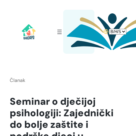
Idi
na
sadržaj
Choose
a
language
Članak
Seminar o dječijoj
psihologiji: Zajednički
do bolje zaštite i
podrške djeci u