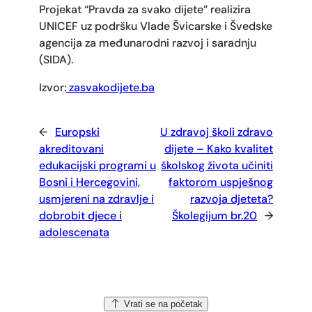
Projekat “Pravda za svako dijete” realizira
UNICEF uz podršku Vlade Švicarske i Švedske
agencija za međunarodni razvoj i saradnju
(SIDA).
Izvor:
zasvakodijete.ba
←
Europski
U zdravoj školi zdravo
akreditovani
dijete – Kako kvalitet
edukacijski programi u
školskog života učiniti
Bosni i Hercegovini,
faktorom uspješnog
usmjereni na zdravlje i
razvoja djeteta?
dobrobit djece i
Školegijum br.20
→
adolescenata
Vrati se na početak