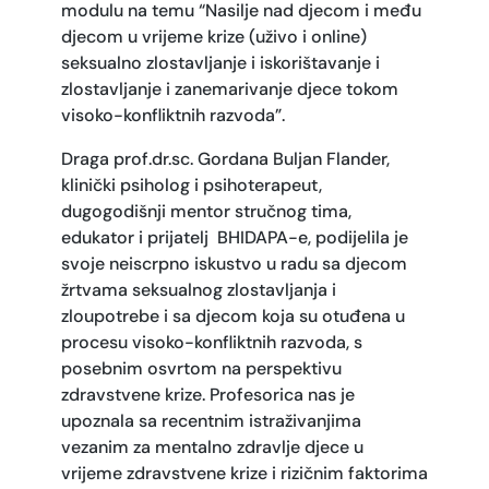
modulu na temu “Nasilje nad djecom i među
djecom u vrijeme krize (uživo i online)
seksualno zlostavljanje i iskorištavanje i
zlostavljanje i zanemarivanje djece tokom
visoko-konfliktnih razvoda”.
Draga prof.dr.sc. Gordana Buljan Flander,
klinički psiholog i psihoterapeut,
dugogodišnji mentor stručnog tima,
edukator i prijatelj BHIDAPA-e, podijelila je
svoje neiscrpno iskustvo u radu sa djecom
žrtvama seksualnog zlostavljanja i
zloupotrebe i sa djecom koja su otuđena u
procesu visoko-konfliktnih razvoda, s
posebnim osvrtom na perspektivu
zdravstvene krize. Profesorica nas je
upoznala sa recentnim istraživanjima
vezanim za mentalno zdravlje djece u
vrijeme zdravstvene krize i rizičnim faktorima