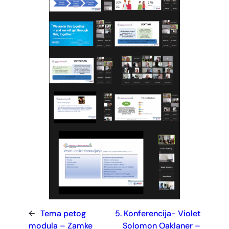
←
Tema petog
5. Konferencija- Violet
modula – Zamke
Solomon Oaklaner –