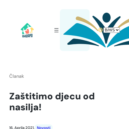
Idi
na
sadržaj
Choose
a
language
Članak
Zaštitimo djecu od
nasilja!
16. Aprila 2021.
Novosti