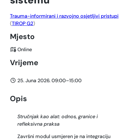
Trauma-informirani i razvojno osjetljivi pristupi
(
TIROP G2
)
Mjesto
Online
Vrijeme
25. Juna 2026. 09:00
–
15:00
Opis
Stručnjak kao alat: odnos, granice i
refleksivna praksa
Završni modul usmjeren je na integraciju