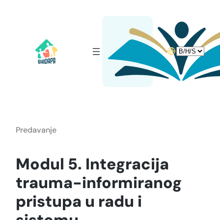
Idi
na
sadržaj
Choose
a
language
Predavanje
Modul 5. Integracija
trauma-informiranog
pristupa u radu i
sistemu