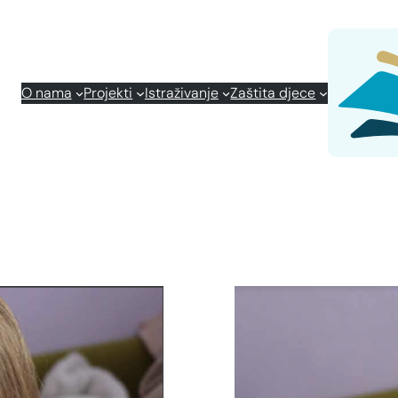
O nama
Projekti
Istraživanje
Zaštita djece