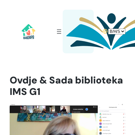
Idi
na
sadržaj
Choose
a
language
Ovdje & Sada biblioteka
IMS G1