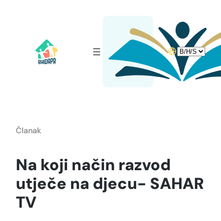
Idi
na
sadržaj
Choose
a
language
Članak
Na koji način razvod
utječe na djecu- SAHAR
TV