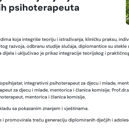
ih psihoterapeuta
 koja integriše teoriju i istraživanja, kliničku praksu, indiv
og razvoja, odbranu studije slučaja, diplomantice su stekle uv
a dijela i uključivao je prikaz integracije teorijskog i praktič
opsihijatar, integrativni psihoterapeut za djecu i mlade, ment
rapeut za djecu i mlade, mentorica i članica komisije; Prof.dr.s
sihoterapeut, mentorica i članica komisije,
skladu sa pokazanim znanjem i vještinama.
je i promovirala treću generaciju diplomiranih dječjih i adole