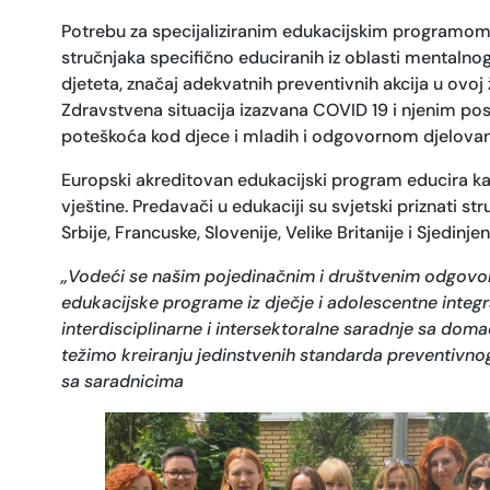
Potrebu za specijaliziranim edukacijskim programom p
stručnjaka specifično educiranih iz oblasti mentalnog
djeteta, značaj adekvatnih preventivnih akcija u ovoj ž
Zdravstvena situacija izazvana COVID 19 i njenim po
poteškoća kod djece i mladih i odgovornom djelovan
Europski akreditovan edukacijski program educira kan
vještine. Predavači u edukaciji su svjetski priznati st
Srbije, Francuske, Slovenije, Velike Britanije i Sjedinj
„
Vodeći se našim pojedinačnim i društvenim odgovorno
edukacijske programe iz dječje i adolescentne integra
interdisciplinarne i intersektoralne saradnje sa dom
težimo kreiranju jedinstvenih standarda preventivno
sa saradnicima