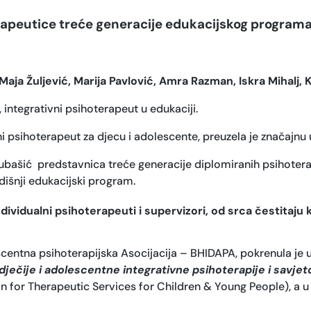
rapeutice treće generacije edukacijskog programa
aja Žuljević, Marija Pavlović, Amra Razman, Iskra Mihalj, 
 integrativni psihoterapeut u edukaciji.
ivni psihoterapeut za djecu i adolescente, preuzela je značajn
Subašić predstavnica treće generacije diplomiranih psihoter
dišnji edukacijski program.
ndividualni psihoterapeuti i supervizori, od srca čestit
entna psihoterapijska Asocijacija – BHIDAPA, pokrenula je u
i dječije i adolescentne integrativne psihoterapije i savje
 for Therapeutic Services for Children & Young People), a 