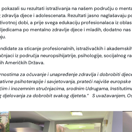
okazali su rezultati istraživanja na našem području o mental
 zdravlja djece i adolescenata. Rezultati jasno naglašavaju p
ivotnoj dobi, a prije svega edukaciju profesionalaca iz oblasti
sljedicama po mentalno zdravlje djece i mladih, dodatno nas
ju.
didate za sticanje profesionalnih, istraživačkih i akademsk
ručnjaci iz područja neuropsihijatrije, psihologije, socijalnog 
enih Američkih Država.
stima za očuvanje i unapređenje zdravlja i dobrobiti djece 
tivne psihoterapije i savjetovanja, prateći najviše europske i
aćim i inozemnim stručnjacima, srodnim Udrugama, Institutima
g djelovanja za dobrobit svakog djeteta.“
S uvažavanjem,
Os