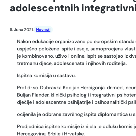
adolescentnih integrativn
6. Juna 2021.
Novosti
Nakon edukacije organizovane po europskim standardima
uspješno položene ispite i eseje, samoprocjenu vlastit
je kombinovano, uživo i online. Ispit se sastojao iz dv
tretmanu djece, adolescenata i njihovih roditelja.
Ispitna komisija u sastavu:
Prof.dr.sc. Dubravka Kocijan Hercigonja, dr.med., neur
Buljan Flander, klinički psiholog i integrativni psihote
dječije i adolescentne psihijatrije i psihoanalitički p
ocijenila je odbrane završnog ispita diplomantica u 
Predjednica ispitne komisije iznijela je odluku komisi
Hercegovine, Srbije i Hrvatske.