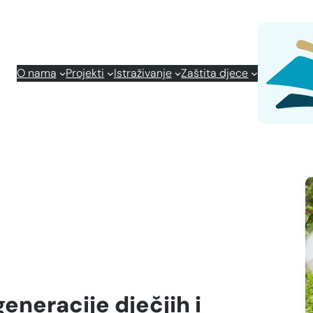
O nama
Projekti
Istraživanje
Zaštita djece
neracije dječjih i