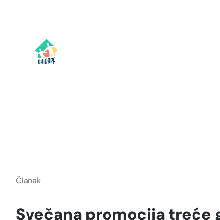
Idi
na
sadržaj
Članak
Svečana promocija treće ge