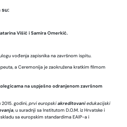
 su:
Katarina Višić i Samira Omerkić.
u ulogu vođenja zapisnika na završnom ispitu.
apeuta, a Ceremonija je zaokružena kratkim filmom
aju kolegicama na uspješno odranjenom završnom
 2015. godini,
prvi europski
akreditovani
edukacijski
tovanja
, u suradnji sa Institutom D.O.M. iz Hrvatske i
u skladu sa europskim standardima EAIP-a i