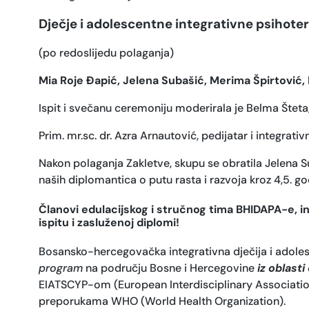
Dječje i adolescentne integrativne psihote
(po redoslijedu polaganja)
Mia Roje Đapić, Jelena Subašić, Merima Špirtović, M
Ispit i svečanu ceremoniju moderirala je Belma Šteta,
Prim. mr.sc. dr. Azra Arnautović, pedijatar i integrat
Nakon polaganja Zakletve, skupu se obratila Jelena 
naših diplomantica o putu rasta i razvoja kroz 4,5. go
Članovi edulacijskog i stručnog tima BHIDAPA-e, i
ispitu i zasluženoj diplomi!
Bosansko-hercegovačka integrativna dječija i adolesc
program
na području Bosne i Hercegovine
iz oblast
EIATSCYP-om (European Interdisciplinary Association
preporukama WHO (World Health Organization).