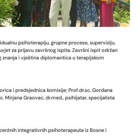
idualnu psihoterapiju, grupne procese, superviziju,
jet za prijavu završnog ispita. Završni ispit održan
nog znanja i vještina diplomantica u terapijskom
orica i predsjednica komisije; Prof.dr.sc. Gordana
c. Mirjana Graovac, dr.med., psihijatar, specijalista
scentnih integrativnih psihoterapeuta iz Bosne i