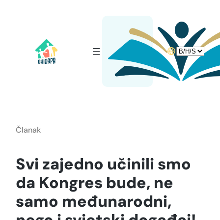
Idi
na
sadržaj
Choose
a
language
Članak
Svi zajedno učinili smo
da Kongres bude, ne
samo međunarodni,
nego i svjetski događaj!