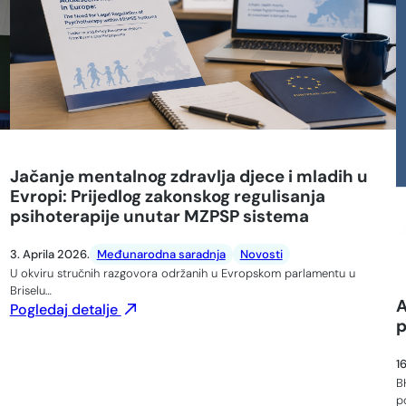
Jačanje mentalnog zdravlja djece i mladih u
Evropi: Prijedlog zakonskog regulisanja
psihoterapije unutar MZPSP sistema
3. Aprila 2026.
Međunarodna saradnja
Novosti
U okviru stručnih razgovora održanih u Evropskom parlamentu u
Briselu…
A
Pogledaj detalje
p
1
B
p