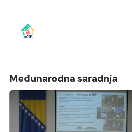
Idi
na
sadržaj
Međunarodna saradnja