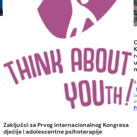
,
O
K
r
u
m
9
D
z
P
Zaključci sa Prvog internacionalnog Kongresa
dječije i adolescentne psihoterapije