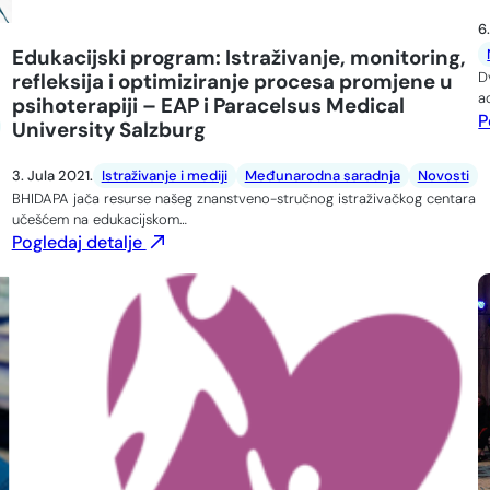
6
Edukacijski program: Istraživanje, monitoring,
D
refleksija i optimiziranje procesa promjene u
a
psihoterapiji – EAP i Paracelsus Medical
P
University Salzburg
3. Jula 2021.
Istraživanje i mediji
Međunarodna saradnja
Novosti
BHIDAPA jača resurse našeg znanstveno-stručnog istraživačkog centara
učešćem na edukacijskom…
Pogledaj detalje