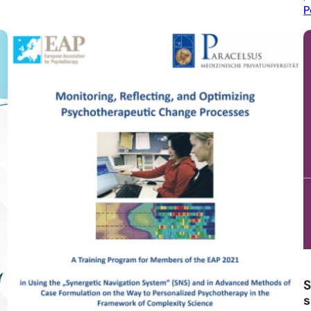
P
S
s