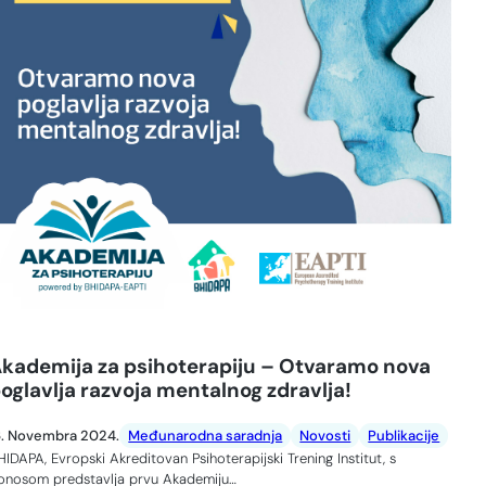
kademija za psihoterapiju – Otvaramo nova
oglavlja razvoja mentalnog zdravlja!
6. Novembra 2024.
Međunarodna saradnja
Novosti
Publikacije
HIDAPA, Evropski Akreditovan Psihoterapijski Trening Institut, s
onosom predstavlja prvu Akademiju…