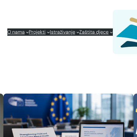
O nama
Projekti
Istraživanje
Zaštita djece