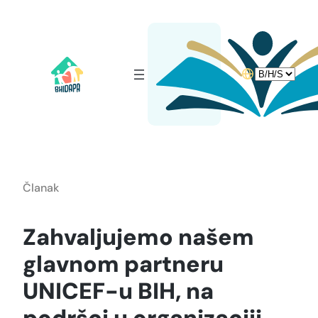
Idi
na
sadržaj
Choose
a
language
Članak
Zahvaljujemo našem
glavnom partneru
UNICEF-u BIH, na
podršci u organizaciji