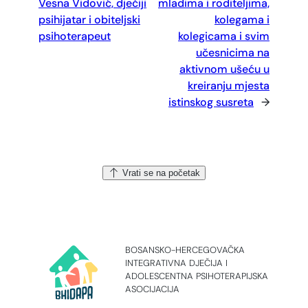
Vesna Vidović, dječiji
mladima i roditeljima,
psihijatar i obiteljski
kolegama i
psihoterapeut
kolegicama i svim
učesnicima na
aktivnom ušeću u
kreiranju mjesta
istinskog susreta
→
Vrati se na početak
BOSANSKO-HERCEGOVAČKA
INTEGRATIVNA DJEČIJA I
ADOLESCENTNA PSIHOTERAPIJSKA
ASOCIJACIJA