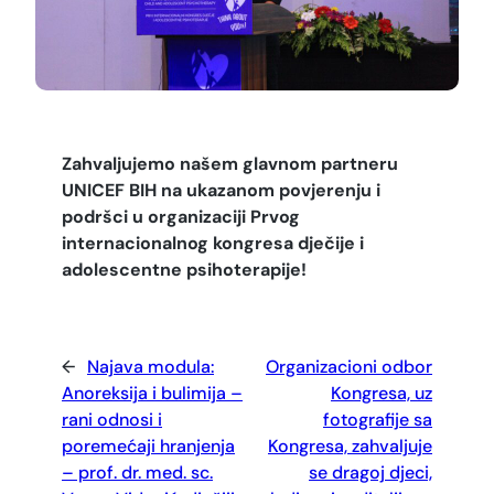
Zahvaljujemo našem glavnom partneru
UNICEF BIH na ukazanom povjerenju i
podršci u organizaciji Prvog
internacionalnog kongresa dječije i
adolescentne psihoterapije!
←
Najava modula:
Organizacioni odbor
Anoreksija i bulimija –
Kongresa, uz
rani odnosi i
fotografije sa
poremećaji hranjenja
Kongresa, zahvaljuje
– prof. dr. med. sc.
se dragoj djeci,