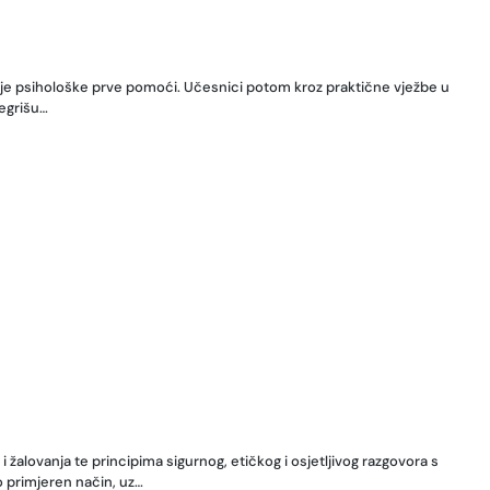
anje psihološke prve pomoći. Učesnici potom kroz praktične vježbe u
tegrišu…
žalovanja te principima sigurnog, etičkog i osjetljivog razgovora s
o primjeren način, uz…