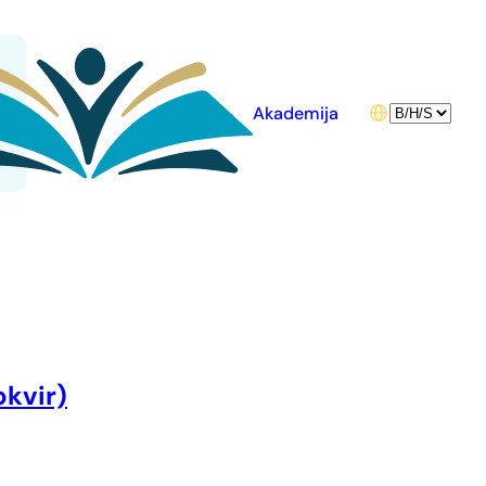
Choose
Akademija
a
language
okvir)