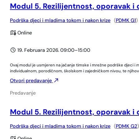
Modul 5. Rezilijentnost, oporavak i
Podrška djeci i mladima tokom i nakon krize
(
PDMK G1
)
Online
19. Februara 2026. 09:00
–
15:00
Ovaj modul je usmjeren na jačanje timske i mrežne podrške djeci i mla
individualnom, porodičnom, školskom i zajedničkom nivou, te njihov
Otvori predavanje
Predavanje
Modul 5. Rezilijentnost, oporavak i
Podrška djeci i mladima tokom i nakon krize
(
PDMK G2
)
Online