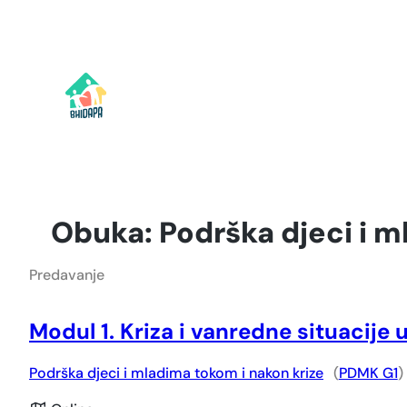
Idi
na
sadržaj
Obuka:
Podrška djeci i m
Predavanje
Modul 1. Kriza i vanredne situacije 
Podrška djeci i mladima tokom i nakon krize
(
PDMK G1
)