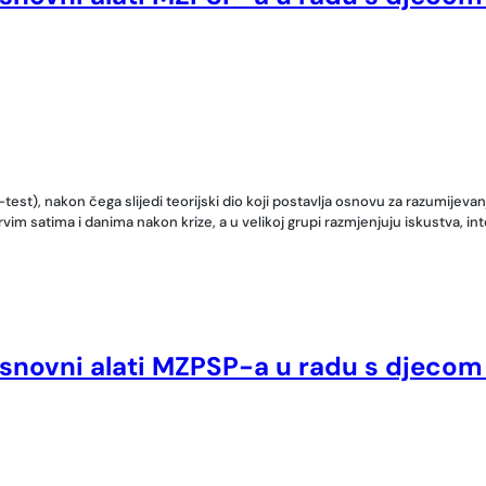
st), nakon čega slijedi teorijski dio koji postavlja osnovu za razumijev
im satima i danima nakon krize, a u velikoj grupi razmjenjuju iskustva, in
osnovni alati MZPSP-a u radu s djecom