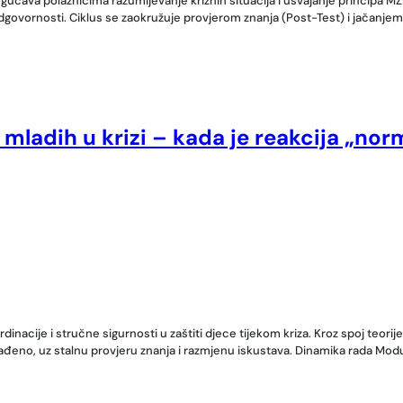
mogućava polaznicima razumijevanje kriznih situacija i usvajanje principa 
ne odgovornosti. Ciklus se zaokružuje provjerom znanja (Post-Test) i jačanj
 mladih u krizi – kada je reakcija „nor
cije i stručne sigurnosti u zaštiti djece tijekom kriza. Kroz spoj teorije
lađeno, uz stalnu provjeru znanja i razmjenu iskustava. Dinamika rada Modu