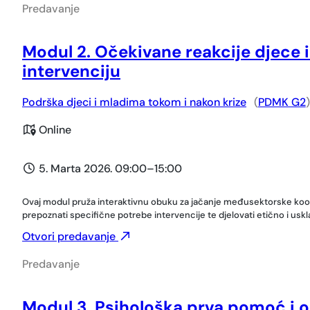
Predavanje
Modul 2. Očekivane reakcije djece i
intervenciju
Podrška djeci i mladima tokom i nakon krize
(
PDMK G2
)
Online
5. Marta 2026. 09:00
–
15:00
Ovaj modul pruža interaktivnu obuku za jačanje međusektorske koordina
prepoznati specifične potrebe intervencije te djelovati etično i usk
Otvori predavanje
Predavanje
Modul 3. Psihološka prva pomoć i 