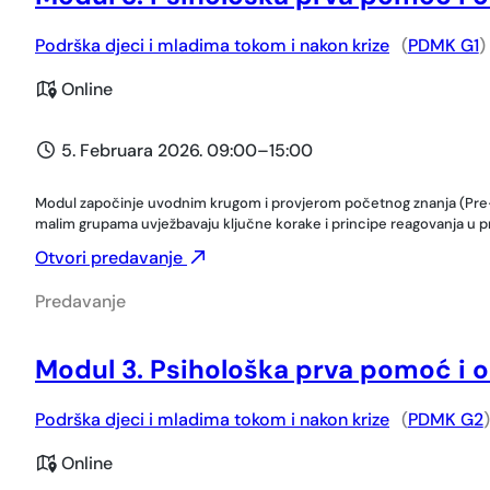
Podrška djeci i mladima tokom i nakon krize
(
PDMK G1
)
Online
5. Februara 2026. 09:00
–
15:00
Modul započinje uvodnim krugom i provjerom početnog znanja (Pre-te
malim grupama uvježbavaju ključne korake i principe reagovanja u prv
Otvori predavanje
Predavanje
Modul 3. Psihološka prva pomoć i 
Podrška djeci i mladima tokom i nakon krize
(
PDMK G2
)
Online