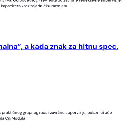
MZPSP-a. Od početnog Pre-Testa do završne refleksivne supervizije,
em kapaciteta kroz zajedničku razmjenu…
malna“, a kada znak za hitnu spec.
, praktičnog grupnog rada i završne supervizije, polaznici uče
la Cilj Modula