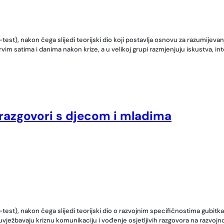
st), nakon čega slijedi teorijski dio koji postavlja osnovu za razumijev
im satima i danima nakon krize, a u velikoj grupi razmjenjuju iskustva, in
i razgovori s djecom i mladima
), nakon čega slijedi teorijski dio o razvojnim specifičnostima gubitka i 
ježbavaju kriznu komunikaciju i vođenje osjetljivih razgovora na razvojn