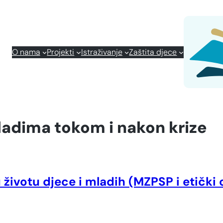
O nama
Projekti
Istraživanje
Zaštita djece
ladima tokom i nakon krize
u životu djece i mladih (MZPSP i etički 