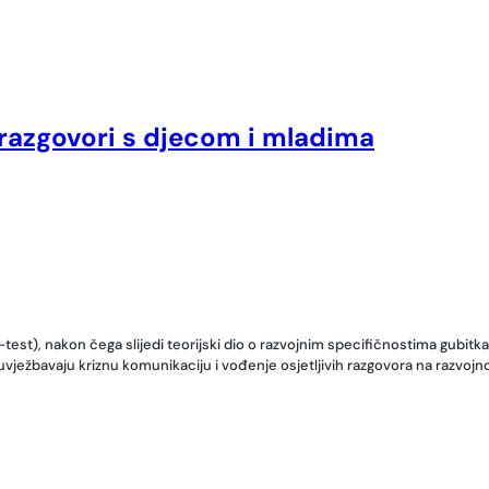
i razgovori s djecom i mladima
), nakon čega slijedi teorijski dio o razvojnim specifičnostima gubitka i 
ježbavaju kriznu komunikaciju i vođenje osjetljivih razgovora na razvojn