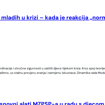
 mladih u krizi – kada je reakcija „nor
cije i stručne sigurnosti u zaštiti djece tijekom kriza. Kroz spoj teorije
lađeno, uz stalnu provjeru znanja i razmjenu iskustava. Dinamika rada Modu
osnovni alati MZPSP-a u radu s djecom