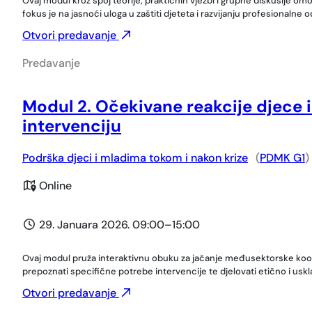
Ovaj modul kroz spoj teorije, praktičnih vježbi i grupne diskusije o
fokus je na jasnoći uloga u zaštiti djeteta i razvijanju profesional
Otvori predavanje
Predavanje
Modul 2. Očekivane reakcije djece i
intervenciju
Podrška djeci i mladima tokom i nakon krize
(
PDMK G1
)
Online
29. Januara 2026. 09:00
–
15:00
Ovaj modul pruža interaktivnu obuku za jačanje međusektorske koordina
prepoznati specifične potrebe intervencije te djelovati etično i usk
Otvori predavanje