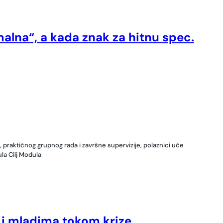
malna“, a kada znak za hitnu spec.
, praktičnog grupnog rada i završne supervizije, polaznici uče
la Cilj Modula
 i mladima tokom krize