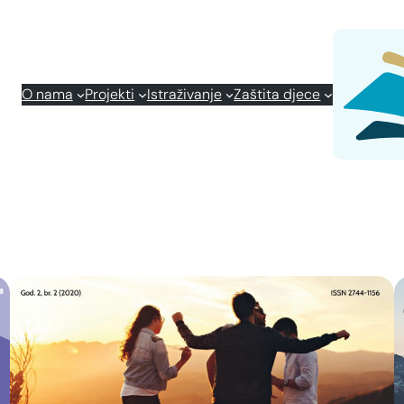
O nama
Projekti
Istraživanje
Zaštita djece