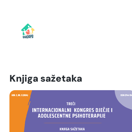
Idi
na
sadržaj
Knjiga sažetaka