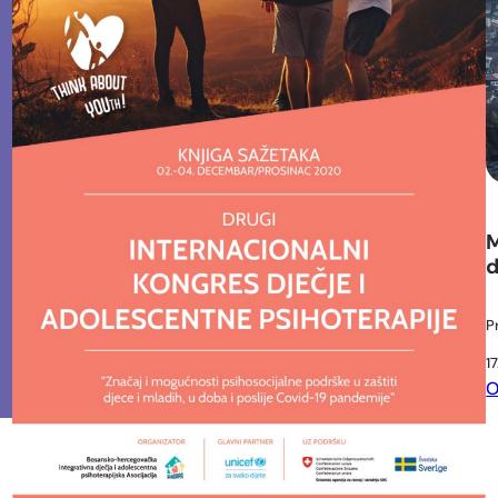
M
d
P
1
O