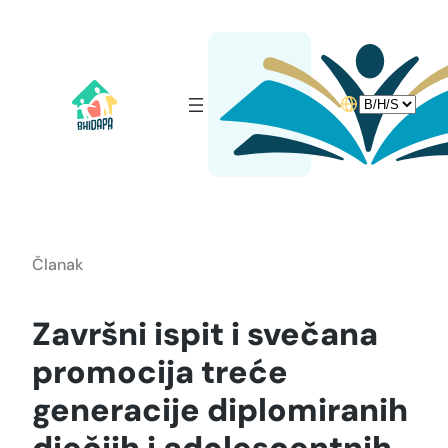
Idi
na
sadržaj
Choose
a
language
Članak
Završni ispit i svečana
promocija treće
generacije diplomiranih
dječjih i adolescentnih