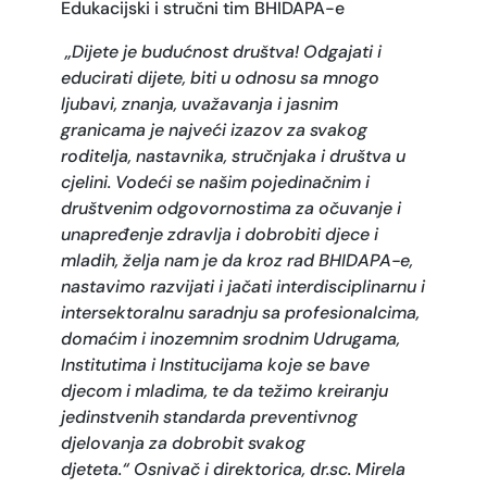
Edukacijski i stručni tim BHIDAPA-e
„
Dijete je budućnost društva!
Odgajati i
educirati dijete, biti u odnosu sa mnogo
ljubavi, znanja, uvažavanja i jasnim
granicama je najveći izazov za svakog
roditelja, nastavnika, stručnjaka i društva u
cjelini. Vodeći se našim pojedinačnim i
društvenim odgovornostima za očuvanje i
unapređenje zdravlja i dobrobiti djece i
mladih, želja nam je da kroz rad BHIDAPA-e,
nastavimo razvijati i jačati interdisciplinarnu i
intersektoralnu saradnju sa profesionalcima,
domaćim i inozemnim srodnim Udrugama,
Institutima i Institucijama koje se bave
djecom i mladima, te da težimo kreiranju
jedinstvenih standarda preventivnog
djelovanja za dobrobit svakog
djeteta.“
Osnivač i direktorica, dr.sc. Mirela