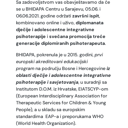
Sa zadovoljstvom vas obavještavamo da će
se u BHIDAPA Centru u Sarajevu, 05.06. i
06.06.2021. godine održati
završni ispit
,
kombinovano online i uživo,
diplomanata
dječije i adolescentne integrativne
psihoterapije
i
svečana promocija treće
generacije diplomiranih psihoterapeuta
.
BHIDAPA, pokrenula je u 2015. godini,
prvi
europski akreditovani edukacijski
program
na području Bosne i Hercegovine
iz
oblasti dječije i adolescentne integrativne
psihoterapije i savjetovanja
, u suradnji sa
Institutom D.O.M. iz Hrvatske, EIATSCYP-om
(European Interdisciplinary Association for
Therapeutic Services for Children & Young
People), a u skladu sa europskim
standardima EAP-a i preporukama WHO
(World Health Organization).