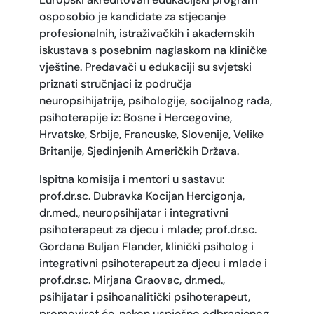
osposobio je kandidate za stjecanje
profesionalnih, istraživačkih i akademskih
iskustava s posebnim naglaskom na kliničke
vještine. Predavači u edukaciji su svjetski
priznati stručnjaci iz područja
neuropsihijatrije, psihologije, socijalnog rada,
psihoterapije iz: Bosne i Hercegovine,
Hrvatske, Srbije, Francuske, Slovenije, Velike
Britanije, Sjedinjenih Američkih Država.
Ispitna komisija i mentori u sastavu:
prof.dr.sc. Dubravka Kocijan Hercigonja,
dr.med., neuropsihijatar i integrativni
psihoterapeut za djecu i mlade; prof.dr.sc.
Gordana Buljan Flander, klinički psiholog i
integrativni psihoterapeut za djecu i mlade i
prof.dr.sc. Mirjana Graovac, dr.med.,
psihijatar i psihoanalitički psihoterapeut,
promovirat će, nakon uspješno odbranjenog