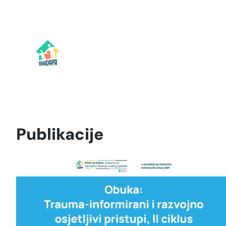
Idi
na
sadržaj
Publikacije