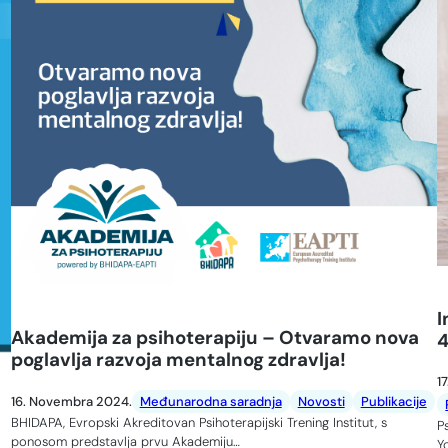
I
Akademija za psihoterapiju – Otvaramo nova
poglavlja razvoja mentalnog zdravlja!
1
16. Novembra 2024.
Međunarodna saradnja
Novosti
Publikacije
BHIDAPA, Evropski Akreditovan Psihoterapijski Trening Institut, s
P
ponosom predstavlja prvu Akademiju…
Y