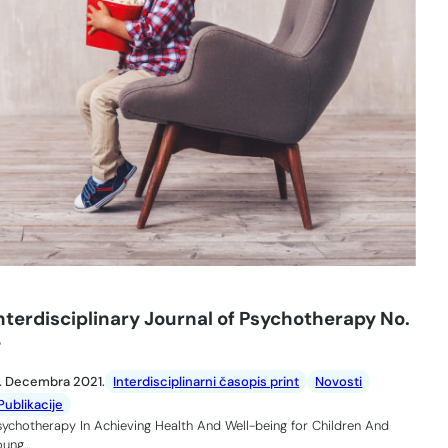
nterdisciplinary Journal of Psychotherapy No.
4
7. Decembra 2021.
Interdisciplinarni časopis print
Novosti
Publikacije
sychotherapy In Achieving Health And Well-being for Children And
oung…