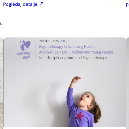
Pogledaj detalje
P
j…