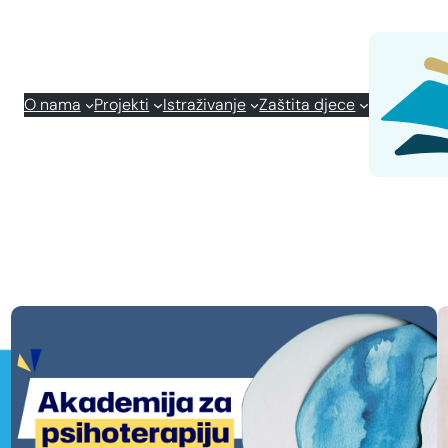
O nama
Projekti
Istraživanje
Zaštita djece