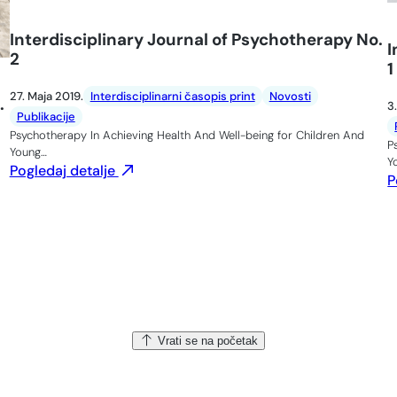
Interdisciplinary Journal of Psychotherapy No.
I
2
1
27. Maja 2019.
Interdisciplinarni časopis print
Novosti
.
3
Publikacije
Psychotherapy In Achieving Health And Well-being for Children And
P
Young…
Y
Pogledaj detalje
P
Vrati se na početak