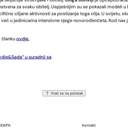
edinstvena za svaku obitelj. Uspješnijim su se pokazali modeli u 
cifično ciljane aktivnosti za postizanje toga cilja. U svijetu,
, već u jedinicama intenzivne njege novorođenčeta. Kod nas j
m članku
ovdje.
Ovdje&Sada” u suradnji sa
Vrati se na početak
IDAPA
Kontakt