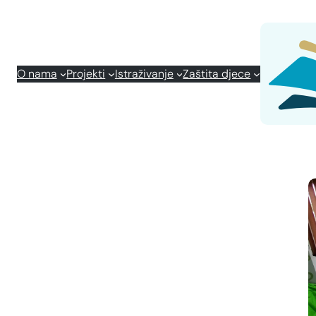
O nama
Projekti
Istraživanje
Zaštita djece