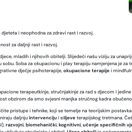
 djeteta i neophodna za zdravi rast i razvoj.
st za daljnji rast i razvoj.
ece, mladih i njihovih obitelji. Slijedeći našu viziju za unapr
ku sobu. Soba za okupacionu i play terapiju namjenjena je za 
rativne dječje psihoterapije,
okupacione terapije
i mindful
upacione terapeutkinje, stručnjakinje za rad s djecom i jedin
nost obzirom da smo svjesni manjka stručnog kadra obučenog 
te pristupe i tehnike, koji se temelje na teorijskim postavka
niraju daljnju
intervenciju
i
ciljeve
terapijskog tretmana. Češ
I),
razvojni
,
biomehanički
,
kognitivni
,
učenje specifičnih vj
ja uključuje stručnjake i obitelj.
Uloga obitelji
je općepoznata,