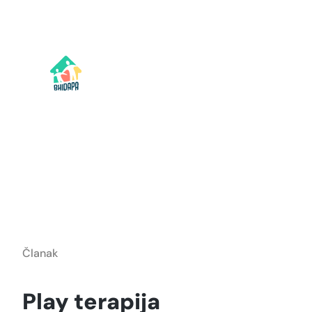
Idi
na
sadržaj
Članak
Play terapija