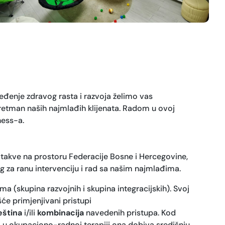
ijeđenje zdravog rasta i razvoja želimo vas
tretman naših najmlađih klijenata. Radom u ovoj
ness-a.
e takve na prostoru Federacije Bosne i Hercegovine,
za ranu intervenciju i rad sa našim najmlađima.
ma (skupina razvojnih i skupina integracijskih). Svoj
će primjenjivani pristupi
eština
i/ili
kombinacija
navedenih pristupa. Kod
 u okupaciono-radnoj terapiji ona dobiva središnju