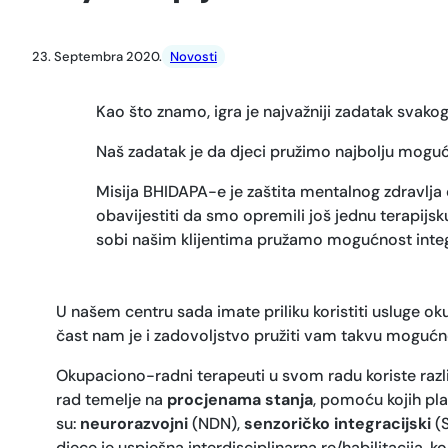
23. Septembra 2020.
Novosti
Kao što znamo, igra je najvažniji zadatak svakog
Naš zadatak je da djeci pružimo najbolju mogućno
Misija BHIDAPA-e je zaštita mentalnog zdravlja dj
obavijestiti da smo opremili još jednu terapijs
sobi našim klijentima pružamo mogućnost integ
U našem centru sada imate priliku koristiti usluge ok
čast nam je i zadovoljstvo pružiti vam takvu moguć
Okupaciono-radni terapeuti u svom radu koriste različi
rad temelje na
procjenama stanja
, pomoću kojih pla
su:
neurorazvojni
(NDN),
senzoričko integracijski
(S
djece je uspješna interdisciplinarna re/habilitacija, ko