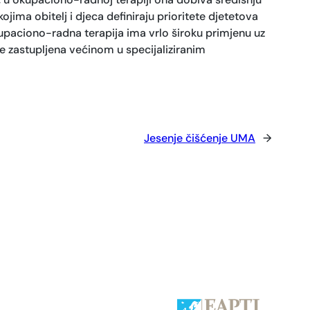
kojima obitelj i djeca definiraju prioritete djetetova
 okupaciono-radna terapija ima vrlo široku primjenu uz
e zastupljena većinom u specijaliziranim
Jesenje čišćenje UMA
→